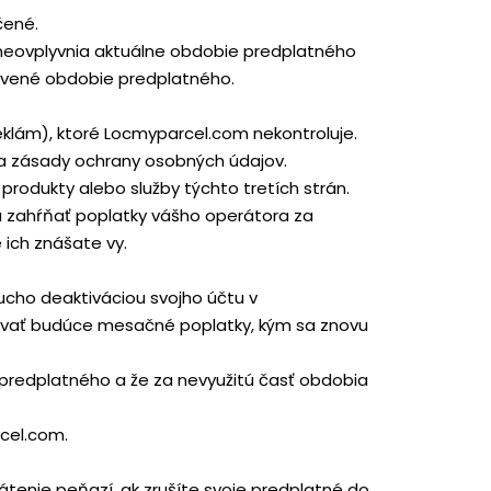
čené.
neovplyvnia aktuálne obdobie predplatného
bnovené obdobie predplatného.
eklám), ktoré Locmyparcel.com nekontroluje.
y a zásady ochrany osobných údajov.
odukty alebo služby týchto tretích strán.
žu zahŕňať poplatky vášho operátora za
 ich znášate vy.
ucho deaktiváciou svojho účtu v
tovať budúce mesačné poplatky, kým sa znovu
 predplatného a že za nevyužitú časť obdobia
cel.com.
átenie peňazí, ak zrušíte svoje predplatné do