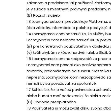
zákonom a predpisom. Pri používaní Platformy 
je v súlade s miestnymi právnymi predpismi,
(B) Rozsah služieb
1.3 Locmyparcel.com prevádzkuje Platformu, c
čísla zásielky. Informácie o polohe poskytujú
1.4 Locmyparcel.com nezaručuje, že Služby 
Locmyparcel.com nemôže zaručiť 100 % prevádz
(iii) pre konkrétnych používateľov v dôsledk
(v) kvôli chybám v kóde, hardvéri alebo Služb
1.5 Locmyparcel.com nezodpovedá za presnosť
Locmyparcel.com pôsobí ako pasívny sprostred
faktorov, predovšetkým od súhlasu vlastníka 
nepresná. Locmyparcel.com nezodpovedá za n
nemali by sa považovať za spoľahlivé.
1.7 Súhlasíte, že je vašou povinnosťou uchováv
alebo budete mať podozrenie, že niekto zasia
(D) Obdobie predplatného
1.8 Používatelia si môžu zvoliť dĺžku svojh