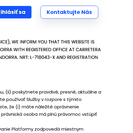
ihlásiť sa
Kontaktujte Nás
u, (ii) poskytnete pravdivé, presné, aktuálne a
e používať Služby v rozpore s týmito
te, že (i) máte náležité oprávnenie
to právnická osoba má plnú právomoc vstúpiť
užívanie Platformy zodpovedá miestnym