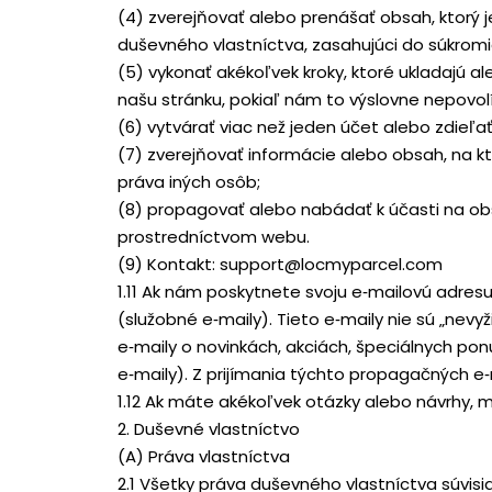
(4) zverejňovať alebo prenášať obsah, ktorý je 
duševného vlastníctva, zasahujúci do súkromia
(5) vykonať akékoľvek kroky, ktoré ukladajú 
našu stránku, pokiaľ nám to výslovne nepovolí
(6) vytvárať viac než jeden účet alebo zdieľať
(7) zverejňovať informácie alebo obsah, na 
práva iných osôb;
(8) propagovať alebo nabádať k účasti na o
prostredníctvom webu.
(9) Kontakt: support@locmyparcel.com
1.11 Ak nám poskytnete svoju e‑mailovú adre
(služobné e‑maily). Tieto e‑maily nie sú „nev
e‑maily o novinkách, akciách, špeciálnych p
e‑maily). Z prijímania týchto propagačných 
1.12 Ak máte akékoľvek otázky alebo návrhy
2. Duševné vlastníctvo
(A) Práva vlastníctva
2.1 Všetky práva duševného vlastníctva súvi