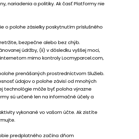
 nariadenia a politiky. Ak časť Platformy nie
ie o polohe zásielky poskytnutím príslušného
etržite, bezpečne alebo bez chýb.
vanej údržby, (ii) v dôsledku vyššej moci,
 s internetom mimo kontroly Locmyparcel.com,
 polohe prenášaných prostredníctvom Služieb.
resnosť údajov o polohe závisí od mnohých
nej technológie môže byť poloha výrazne
my sú určené len na informačné účely a
aktivity vykonané vo vašom účte. Ak zistíte
rmujte.
bdobie predplatného začína dňom