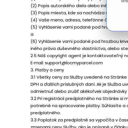
we
(2) Popis autorského diela alebo iného predm
(3) Popis miesta, kde sa nachádza údajne por
(4) Vaše meno, adresa, telefónne číslo a e‑m
(5) Vyhlásenie vami podané pod hrozbou krive
a
(6) Vyhlásenie vami podané pod hrozbou kriv
iného práva duševného vlastníctva, alebo st
2.5 Náš copyright agent je kontaktovateľný n
E‑mail: support@locmyparcel.com
3. Platby a ceny
3.1 Všetky ceny za Služby uvedené na Stránk
DPH a ďalších príslušných daní. Ak je Služba
odmietnuť alebo zrušiť akékoľvek objednávky 
3.2 Pri registrácii predplatného na Stránke s
potrebné na spracovanie platby. Súhlasíte a 
predplatného.
3.3 Poplatok za predplatné sa vypočíta v ča
zmenami ceny Služby, ako je opísané v článku 