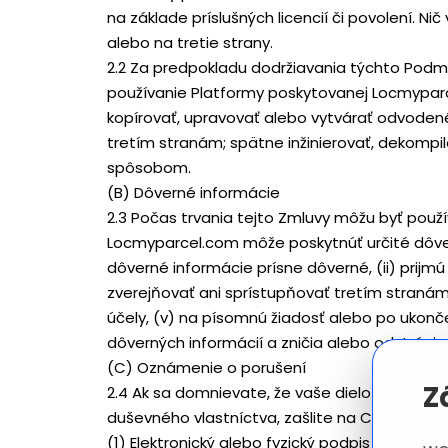
na základe príslušných licencií či povolení. 
alebo na tretie strany.
2.2 Za predpokladu dodržiavania týchto Pod
používanie Platformy poskytovanej Locmypar
kopírovať, upravovať alebo vytvárať odvodené 
tretím stranám; spätne inžinierovať, dekompi
spôsobom.
(B) Dôverné informácie
2.3 Počas trvania tejto Zmluvy môžu byť použ
Locmyparcel.com môže poskytnúť určité dôvern
dôverné informácie prísne dôverné, (ii) prijm
zverejňovať ani sprístupňovať tretím straná
účely, (v) na písomnú žiadosť alebo po ukonč
dôverných informácií a zničia alebo odstráni
(C) Oznámenie o porušení
Z
2.4 Ak sa domnievate, že vaše dielo bolo sko
duševného vlastníctva, zašlite na Copyright 
(1) Elektronický alebo fyzický podpis osoby o