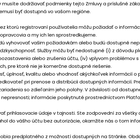
musíte dodržiavať podmienky tejto Zmluvy a príslušné zákony,
 nemusí byť dostupná vo vašom regióne.
ez ktorú registrovaní používatelia môžu požiadať o informác
 dopravcovia a my ich len sprostredkujeme.
budú vyhovovať vašim požiadavkám alebo budú dostupné nepr
kyschopnosť. Služby môžu byť nedostupné (i) z dôvodu pláno
u pozastavenia alebo zrušenia účtu, (iv) vplyvom problémov
ách, pre ktoré nie je komerčne dostupné riešenie.
, úplnosť, kvalitu alebo vhodnosť akýchkoľvek informácií o
kovateľ pri prenose a distribúcii dostupných informácií. P
zariadenia so zdieľaním jeho polohy. V závislosti od dostup
epresnosti; informácie poskytnuté prostredníctvom Platfor
ať prihlasovacie údaje v tajnosti. Ste zodpovední za všetky 
hol do vášho účtu bez autorizácie, okamžite nás o tom info
o Obdobia predplatného z možností dostupných na Stránke. O