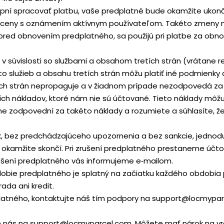
ní spracovať platbu, vaše predplatné bude okamžite ukon
ť ceny s oznámením aktívnym používateľom. Takéto zmeny 
dní pred obnovením predplatného, sa použijú pri platbe za o
 v súvislosti so službami a obsahom tretích strán (vrátane r
to služieb a obsahu tretích strán môžu platiť iné podmienk
ch strán nepropaguje a v žiadnom prípade nezodpovedá za pr
lších nákladov, ktoré nám nie sú účtované. Tieto náklady mô
me zodpovední za takéto náklady a rozumiete a súhlasíte, že
ek, bez predchádzajúceho upozornenia a bez sankcie, jednod
é okamžite skončí. Pri zrušení predplatného prestaneme úč
rušení predplatného vás informujeme e‑mailom.
bdobie predplatného je splatný na začiatku každého obdobia
da ani kredit.
latného, kontaktujte náš tím podpory na support@locmypar
ujte nás na support@locmyparcel.com. Môžete mať nárok na vr