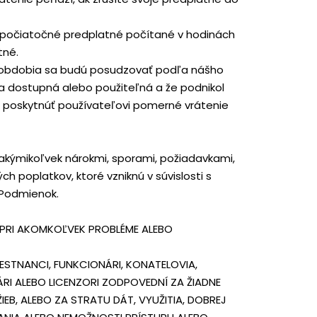
e počiatočné predplatné počítané v hodinách
tné.
o obdobia sa budú posudzovať podľa nášho
a dostupná alebo použiteľná a že podnikol
 poskytnúť používateľovi pomerné vrátenie
 akýmikoľvek nárokmi, sporami, požiadavkami,
 poplatkov, ktoré vzniknú v súvislosti s
 Podmienok.
 PRI AKOMKOĽVEK PROBLÉME ALEBO
TNANCI, FUNKCIONÁRI, KONATELOVIA,
RI ALEBO LICENZORI ZODPOVEDNÍ ZA ŽIADNE
IEB, ALEBO ZA STRATU DÁT, VYUŽITIA, DOBREJ