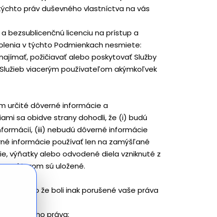
s týchto práv duševného vlastníctva na vás
bezsublicenčnú licenciu na prístup a
olenia v týchto Podmienkach nesmiete:
enajímať, požičiavať alebo poskytovať Služby
tu Služieb viacerým používateľom akýmkoľvek
m určité dôverné informácie a
mi sa obidve strany dohodli, že (i) budú
formácií, (iii) nebudú dôverné informácie
rné informácie používať len na zamýšľané
ie, výňatky alebo odvodené diela vzniknuté z
m, v ktorom sú uložené.
ráv, alebo že boli inak porušené vaše práva
 vlastníckeho práva;