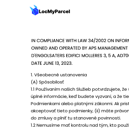
1. Všeobecné ustanovenia
(A) Spôsobilosť
1.1 Používaním našich Služieb potvrdzujete, že
úplné informácie, keď budete vyzvaní, a že t
Podmienkami alebo platnými zákonmi. Ak prist
akceptovať tieto podmienky, (ii) máte právom
do zmluvy a plniť tu stanovené povinnosti.
1.2 Nemusíme mať kontrolu nad tým, kto použí