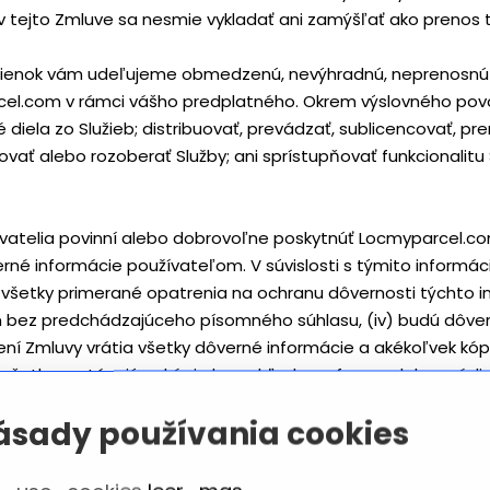
Nič v tejto Zmluve sa nesmie vykladať ani zamýšľať ako preno
mienok vám udeľujeme obmedzenú, nevýhradnú, neprenosnú a 
cel.com v rámci vášho predplatného. Okrem výslovného pov
diela zo Služieb; distribuovať, prevádzať, sublicencovať, pr
lovať alebo rozoberať Služby; ani sprístupňovať funkcionali
ívatelia povinní alebo dobrovoľne poskytnúť Locmyparcel.co
é informácie používateľom. V súvislosti s týmito informácia
ú všetky primerané opatrenia na ochranu dôvernosti týchto in
m bez predchádzajúceho písomného súhlasu, (iv) budú dôve
ení Zmluvy vrátia všetky dôverné informácie a akékoľvek kóp
a všetky zostávajúce kópie bez ohľadu na formu alebo médiu
ásady používania cookies
pírované spôsobom, ktorý predstavuje porušenie autorských p
agenta Stránky nasledujúce informácie:
právnenej konať v mene držiteľa autorských práv alebo iného