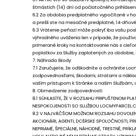
štrnástich (14) dní od počiatočného prihláse
6.2 Za obdobia predplatného vypočítané v ho
a prešli ste na mesačné predplatné, 14‑dňo
6.3 Vrátenie peňazí môže pokryť iba vašu p
výhradného uváženia len v prípade, že použí
primerané kroky na kontaktovanie nás s cieľ
poplatkov za Služby zaplatených za obdobie,
7. Náhrada škody
7.1 Zaručujete, že odškodníte a ochránite Lo
zodpovednosťami, škodami, stratami a nákladmi
vaším prístupom k Stránke a našim Službám, 
8. Obmedzenie zodpovednosti
8.1 SÚHLASÍTE, ŽE V ROZSAHU PRIPUŠTENOM 
NESPOKOJENOSTI SO SLUŽBOU LOCMYPARCEL.C
8.2 V NAJVÄČŠOM MOŽNOM ROZSAHU DOVOLENO
AKCIONÁRI, AGENTI, DCÉRSKE SPOLOČNOSTI, PR
NEPRIAMÉ, ŠPECIÁLNE, NÁHODNÉ, TRESTNÉ, PRÍK