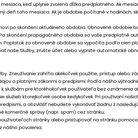
ň mesiaca, keď uplynie zvolená dĺžka predplatného. Ak mesi
ý deň toho mesiaca. Ak je obdobie počítané v hodinách, sk
noví po skončení aktuálneho obdobia. Obnovené obdobie bu
 Po skončení propagačného obdobia sa vaše predplatné au
Poplatok za obnovené obdobie sa vypočíta podľa cien plat
vať naše Služby, zrušte účet alebo vypnite automatické obn
užby. Zneužívanie zahŕňa akékoľvek použitie, prístup alebo z
údajov a platnými zákonmi a predpismi. Podľa nášho výhra
sti a k službám pre ktoréhokoľvek používateľa bez oznámenia
 služieb ktorejkoľvek osobe kedykoľvek. Pri používaní našic
predpismi, a obzvlášť nebudete vykonávať žiadnu z nasledujúc
né komerčné správy (napr. spam) cez stránku;
používateľoch stránky alebo pristupovať na stránku pomoco
z nášho povolenia;