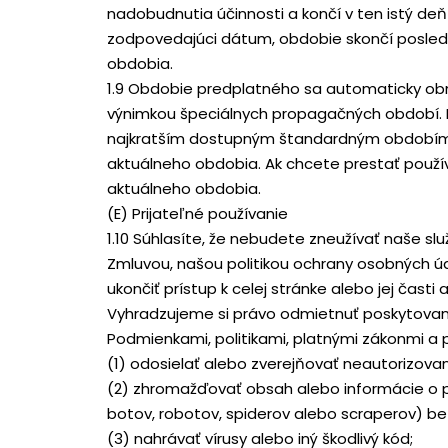
nadobudnutia účinnosti a končí v ten istý de
zodpovedajúci dátum, obdobie skončí posledn
obdobia.
1.9 Obdobie predplatného sa automaticky ob
výnimkou špeciálnych propagačných období.
najkratším dostupným štandardným obdobím. 
aktuálneho obdobia. Ak chcete prestať použí
aktuálneho obdobia.
(E) Prijateľné používanie
1.10 Súhlasíte, že nebudete zneužívať naše sl
Zmluvou, našou politikou ochrany osobných 
ukončiť prístup k celej stránke alebo jej ča
Vyhradzujeme si právo odmietnuť poskytovanie
Podmienkami, politikami, platnými zákonmi a 
(1) odosielať alebo zverejňovať neautorizova
(2) zhromažďovať obsah alebo informácie o 
botov, robotov, spiderov alebo scraperov) be
(3) nahrávať vírusy alebo iný škodlivý kód;