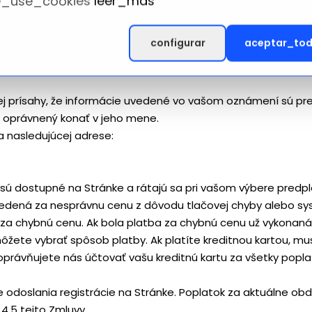
_use_cookies
leer_mas
etu duševného vlastníctva, o ktorom tvrdíte, že bolo poruše
ušujúci materiál na Stránke;
configurar
aceptar_to
ailová adresa;
j prísahy, že sporné použitie nie je autorizované držiteľom
ej prísahy, že informácie uvedené vo vašom oznámení sú pre
e oprávnený konať v jeho mene.
a nasledujúcej adrese:
e sú dostupné na Stránke a rátajú sa pri vašom výbere pred
 uvedená za nesprávnu cenu z dôvodu tlačovej chyby alebo s
za chybnú cenu. Ak bola platba za chybnú cenu už vykonaná,
i môžete vybrať spôsob platby. Ak platíte kreditnou kartou, m
oprávňujete nás účtovať vašu kreditnú kartu za všetky pop
se odoslania registrácie na Stránke. Poplatok za aktuálne 
4.5 tejto Zmluvy.