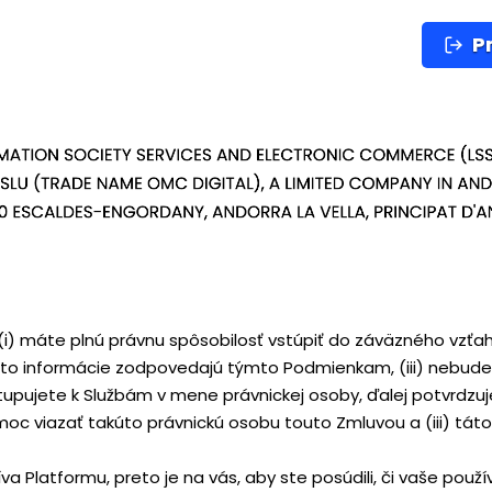
Pr
 (i) máte plnú právnu spôsobilosť vstúpiť do záväzného vzťah
ieto informácie zodpovedajú týmto Podmienkam, (iii) nebudet
upujete k Službám v mene právnickej osoby, ďalej potvrdzuje
oc viazať takúto právnickú osobu touto Zmluvou a (iii) tá
va Platformu, preto je na vás, aby ste posúdili, či vaše po