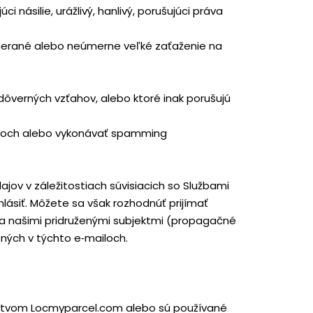
 násilie, urážlivý, hanlivý, porušujúci práva
rimerané alebo neúmerne veľké zaťaženie na
ôverných vzťahov, alebo ktoré inak porušujú
stoch alebo vykonávať spamming
ov v záležitostiach súvisiacich so Službami
lásiť. Môžete sa však rozhodnúť prijímať
 a našimi pridruženými subjektmi (propagačné
ných v týchto e‑mailoch.
níctvom Locmyparcel.com alebo sú používané