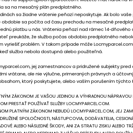
nia sa na mesačný plán predplatného.
dinách sa žiadne vrátenie peňazí neposkytuje. Ak bolo vaš
vé obdobie sa počíta od času prechodu na mesačné predpla
oslednú platbu u nás. Vrátenia peňazí nad rámec 14‑dňovéh
vateľ preukáže, že služba počas obdobia predplatného nebol
om vyriešiť problém. V takom prípade môže Locmyparcel.com
 keď služba nebola dostupná alebo použiteľná.
cmyparcel.com, jej zamestnancov a pridružené subjekty pred
 vrátane, ale nie výlučne, primeraných právnych a účtovných
obsahom, ktorý poskytujete, alebo vaším porušením týchto
PLATNÝM ZÁKONOM JE VAŠOU JEDINOU A VÝHRADNOU NÁPRAVOU
OM PRESTAŤ POUŽÍVAŤ SLUŽBY LOCMYPARCEL.COM.
M PLATNÝM ZÁKONOM NEBUDÚ LOCMYPARCEL.COM, JEJ ZAMES
IDRUŽENÉ SPOLOČNOSTI, NÁSTUPCOVIA, DODÁVATELIA, CESIONÁ
LADOVÉ ALEBO NÁSLEDNÉ ŠKODY, ANI ZA STRATU ZISKU ALEBO TRŽ