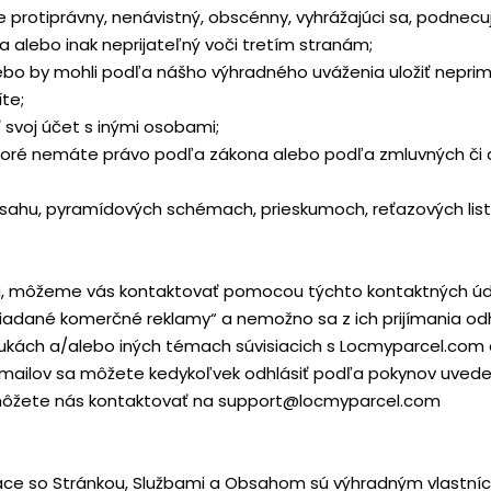
protiprávny, nenávistný, obscénny, vyhrážajúci sa, podnecujúci
 alebo inak neprijateľný voči tretím stranám;
alebo by mohli podľa nášho výhradného uváženia uložiť nep
te;
 svoj účet s inými osobami;
ktoré nemáte právo podľa zákona alebo podľa zmluvných či d
bsahu, pyramídových schémach, prieskumoch, reťazových li
su, môžeme vás kontaktovať pomocou týchto kontaktných údaj
yžiadané komerčné reklamy“ a nemožno sa z ich prijímania odh
onukách a/alebo iných témach súvisiacich s Locmyparcel.com
e‑mailov sa môžete kedykoľvek odhlásiť podľa pokynov uvede
, môžete nás kontaktovať na support@locmyparcel.com
siace so Stránkou, Službami a Obsahom sú výhradným vlast