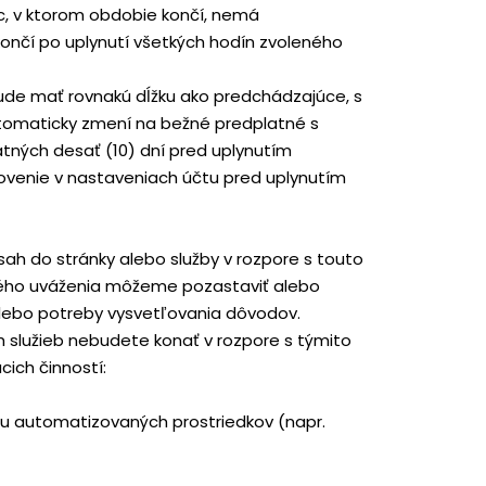
ac, v ktorom obdobie končí, nemá
ončí po uplynutí všetkých hodín zvoleného
de mať rovnakú dĺžku ako predchádzajúce, s
tomaticky zmení na bežné predplatné s
ných desať (10) dní pred uplynutím
ovenie v nastaveniach účtu pred uplynutím
ásah do stránky alebo služby v rozpore s touto
dného uváženia môžeme pozastaviť alebo
 alebo potreby vysvetľovania dôvodov.
h služieb nebudete konať v rozpore s týmito
ich činností:
u automatizovaných prostriedkov (napr.