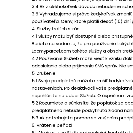
3.4 Ak z akéhokoľvek dôvodu nebudeme schop
3.5 Vyhradzujeme si právo kedykoľvek zmeni
používateľa. Ceny, ktoré platili desať (10) 
4. Služby tretích strán
4.1 Služby môžu byť dostupné alebo prístupné
Beriete na vedomie, že pre používanie takých
Locmyparcel.com takéto služby a obsah tretí
4.2 Používanie Služieb môže viesť k vzniku ďa
odosielanie alebo prijímanie SMS správ. Nie s
5. Zrušenie
5.1 Svoje predplatné môžete zrušiť kedykoľv
nastaveniach. Po deaktivácii vaše predplatn
neprihlásite na odber Služieb. O úspešnom z
5.2 Rozumiete a súhlasíte, že poplatok za o
predplatného nebude poskytnutá žiadna náhra
5.3 Ak potrebujete pomoc so zrušením predp
6. Vrátenie peňazí
6.1 Ak nie ste so Službami spokojní, kontakt