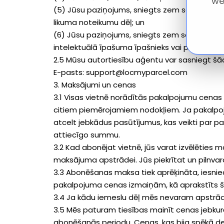
we
(5) Jūsu paziņojums, sniegts zem sodāmības p
likuma noteikumu dēļ; un
(6) Jūsu paziņojums, sniegts zem sodāmības pa
intelektuālā īpašuma īpašnieks vai pilnvarots r
2.5 Mūsu autortiesību aģentu var sasniegt šād
E-pasts: support@locmyparcel.com
3. Maksājumi un cenas
3.1 Visas vietnē norādītās pakalpojumu cenas i
citiem piemērojamiem nodokļiem. Ja pakalpoju
atcelt jebkādus pasūtījumus, kas veikti par
attiecīgo summu.
3.2 Kad abonējat vietnē, jūs varat izvēlēties 
maksājuma apstrādei. Jūs piekrītat un pilnva
3.3 Abonēšanas maksa tiek aprēķināta, iesnie
pakalpojuma cenas izmaiņām, kā aprakstīts šī
3.4 Ja kādu iemeslu dēļ mēs nevaram apstrād
3.5 Mēs paturam tiesības mainīt cenas jebkurā 
abonēšanās periodu. Cenas, kas bija spēkā 