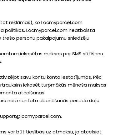
aitot reklāmas), ko Locmyparcel.com
uma politikas. Locmyparcel.com neatbalsta
 trešo personu pakalpojumu sniedzēju
 operatora iekasētas maksas par SMS sūtīšanu
.
tivizējot savu kontu konta iestatījumos. Pēc
 pārtrauksim iekasēt turpmākās mēneša maksas
nementa atcelšanas.
bkuru neizmantoto abonēšanās perioda daļu
 support@locmyparcel.com.
s var būt tiesības uz atmaksu, ja atcelsiet