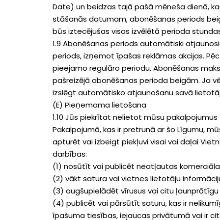
Date) un beidzas tajā pašā mēneša dienā, kad
stāšanās datumam, abonēšanas periods beigsi
būs iztecējušas visas izvēlētā perioda stundas
1.9 Abonēšanas periods automātiski atjaunosi
periods, izņemot īpašas reklāmas akcijas. P
pieejamo regulāro periodu. Abonēšanas maksa 
pašreizējā abonēšanas perioda beigām. Ja vē
izslēgt automātisko atjaunošanu savā lietotā
(E) Pieņemama lietošana
1.10 Jūs piekrītat nelietot mūsu pakalpojumus 
Pakalpojumā, kas ir pretrunā ar šo Līgumu, 
apturēt vai izbeigt piekļuvi visai vai daļai Vi
darbības:
(1) nosūtīt vai publicēt neatļautas komerciāla
(2) vākt satura vai vietnes lietotāju informāci
(3) augšupielādēt vīrusus vai citu ļaunprātīgu
(4) publicēt vai pārsūtīt saturu, kas ir neliku
īpašuma tiesības, iejaucas privātumā vai ir