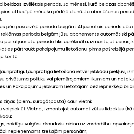
 beidzas izvēlētais periods. Ja mēnesī, kurā beidzas abonēša
es attiecīgā mēneša pēdējā dienā. Ja abonēšanas periods t
.
es pēc pašreizējā perioda beigām. Atjaunotais periods pēc 
ēc reklāmas perioda beigām jūsu abonements automātiski pā
par atjaunoto periodu tiks aprēķināta, izmantojot cenas, ka
laties pārtraukt pakalpojumu lietošanu, pirms pašreizējā p
ja kontā.
ļaunprātīgi. Ļaunprātīga lietošana ietver jebkādu piekļuvi, i
mūsu privātuma politiku vai piemērojamiem likumiem un note
etnes un Pakalpojumu jebkuram Lietotājam bez iepriekšēja brīdi
s ziņas (piem., surogātpasta) caur Vietni;
ju vai piekļūt Vietnei, izmantojot automatizētus līdzekļus (kā 
 kodu;
mīgs, naidīgs, vulgārs, draudošs, aicina uz vardarbību, apvaino
 citādi nepieņemams trešajām personām;