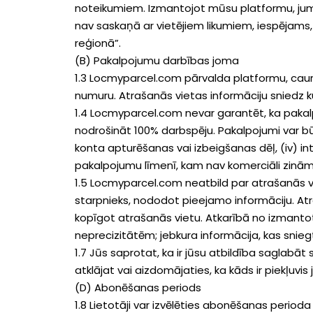
noteikumiem. Izmantojot mūsu platformu, jums 
nav saskaņā ar vietējiem likumiem, iespējams
reģionā”.
(B) Pakalpojumu darbības joma
1.3 Locmyparcel.com pārvalda platformu, caur k
numuru. Atrašanās vietas informāciju sniedz k
1.4 Locmyparcel.com nevar garantēt, ka pakal
nodrošināt 100% darbspēju. Pakalpojumi var būt
konta apturēšanas vai izbeigšanas dēļ, (iv) i
pakalpojumu līmenī, kam nav komerciāli zinām
1.5 Locmyparcel.com neatbild par atrašanās vie
starpnieks, nododot pieejamo informāciju. Atr
kopīgot atrašanās vietu. Atkarībā no izmanto
neprecizitātēm; jebkura informācija, kas snieg
1.7 Jūs saprotat, ka ir jūsu atbildība saglabāt
atklājat vai aizdomājaties, ka kāds ir piekļuvi
(D) Abonēšanas periods
1.8 Lietotāji var izvēlēties abonēšanas peri