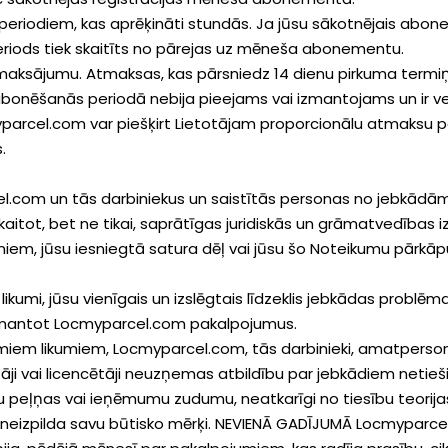
periodiem, kas aprēķināti stundās. Ja jūsu sākotnējais abon
iods tiek skaitīts no pārejas uz mēneša abonementu.
maksājumu. Atmaksas, kas pārsniedz 14 dienu pirkuma termiņu,
s abonēšanās periodā nebija pieejams vai izmantojams un ir v
myparcel.com var piešķirt Lietotājam proporcionālu atmaksu
.
cel.com un tās darbiniekus un saistītās personas no jebkādā
tot, bet ne tikai, saprātīgas juridiskās un grāmatvedības iz
em, jūsu iesniegtā satura dēļ vai jūsu šo Noteikumu pārkā
ie likumi, jūsu vienīgais un izslēgtais līdzeklis jebkādas prob
zmantot Locmyparcel.com pakalpojumus.
miem likumiem, Locmyparcel.com, tās darbinieki, amatpersonas,
tāji vai licencētāji neuzņemas atbildību par jebkādiem neti
 peļņas vai ieņēmumu zudumu, neatkarīgi no tiesību teorijas
 neizpilda savu būtisko mērķi. NEVIENĀ GADĪJUMĀ Locmyparc