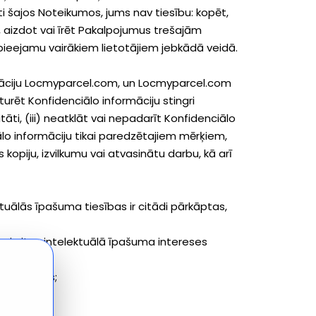
 šajos Noteikumos, jums nav tiesību: kopēt,
t, aizdot vai īrēt Pakalpojumus trešajām
pieejamu vairākiem lietotājiem jebkādā veidā.
nformāciju Locmyparcel.com, un Locmyparcel.com
turēt Konfidenciālo informāciju stingri
āti, (iii) neatklāt vai nepadarīt Konfidenciālo
lo informāciju tikai paredzētajiem mērķiem,
kopiju, izvilkumu vai atvasinātu darbu, kā arī
ktuālās īpašuma tiesības ir citādi pārkāptas,
 vai citas intelektuālā īpašuma intereses
ir pārkāpts;