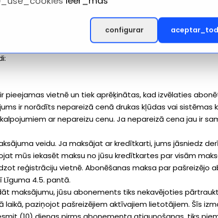
_use_cookies
leer_mas
ar nepatiesu liecību, ka apstrīdētais izmantojums nav atļau
configurar
aceptar_to
r nepatiesu liecību, ka paziņojumā sniegtā informācija ir pr
īkoties viņa vārdā.
i:
r pieejamas vietnē un tiek aprēķinātas, kad izvēlaties abonēt
ms ir norādīts nepareizā cenā drukas kļūdas vai sistēmas kļ
 pakalpojumiem ar nepareizu cenu. Ja nepareizā cena jau ir
maksājuma veidu. Ja maksājat ar kredītkarti, jums jāsniedz d
rojat mūs iekasēt maksu no jūsu kredītkartes par visām mak
dzot reģistrāciju vietnē. Abonēšanas maksa par pašreizējo
 Līguma 4.5. pantā.
āt maksājumu, jūsu abonements tiks nekavējoties pārtraukt
laikā, paziņojot pašreizējiem aktīvajiem lietotājiem. Šīs iz
desmit (10) dienas pirms abonementa atjaunošanas, tiks pi