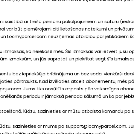
ami saistībā ar trešo personu pakalpojumiem un saturu (iesk
nai var būt piemērojami citi lietošanas noteikumi un privāt
, un Locmyparcel.com neuzņemas atbildību par jebkādiem šo
u izmaksas, ko neiekasē mēs. Šīs izmaksas var ietvert jūsu
m izmaksām, un jūs saprotat un piekrītat segt šīs izmaksas
mentu bez iepriekšēja brīdinājuma un bez soda, vienkārši deak
joties pārtraukts. Kad izvēlaties atcelt abonementu, mēs
akalpojumam. Jums tiks nosūtīts e-pasts pēc veiksmīgas abo
 abonēšanās periodu ir jāmaksā perioda sākumā un ka par je
tcelšanā, lūdzu, sazinieties ar mūsu atbalsta komandu pa
lūdzu, sazinieties ar mums pa support@locmyparcel.com. Jum
c sākotnējās reģistrācijas mēneša abonementā.