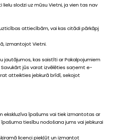
ielu slodzi uz mūsu Vietni, ja vien tas nav
 uzticības attiecībām, vai kas citādi pārkāpj
ā, izmantojot Vietni.
u jautājumos, kas saistīti ar Pakalpojumiem
 Savukārt jūs varat izvēlēties saņemt e-
 atteikties jebkurā brīdī, sekojot
om ekskluzīva īpašums vai tiek izmantotas ar
o īpašuma tiesību nodošana jums vai jebkurai
ķiramā licenci piekļūt un izmantot