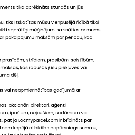
ements tika aprēķināts stundās un jūs
 tiks izskatītas mūsu vienpusējā rīcībā tikai
eikti saprātīgi mēģinājumi sazināties ar mums,
 par pakalpojumu maksām par periodu, kad
m prasībām, strīdiem, prasībām, saistībām,
maksas, kas radušās jūsu piekļuves vai
puma dēļ.
lēmas vai neapmierinātības gadījumā ar
 akcionāri, direktori, aģenti,
ešiem, īpašiem, nejaušiem, sodāmiem vai
, pat ja Locmyparcel.com ir brīdināts par
el.com kopējā atbildība nepārsniegs summu,