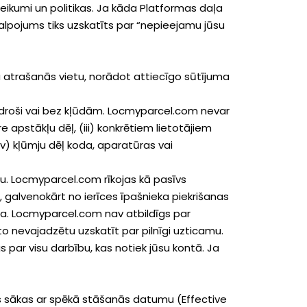
eikumi un politikas. Ja kāda Platformas daļa
lpojums tiks uzskatīts par “nepieejamu jūsu
ma atrašanās vietu, norādot attiecīgo sūtījuma
, droši vai bez kļūdām. Locmyparcel.com nevar
 apstākļu dēļ, (iii) konkrētiem lietotājiem
v) kļūmju dēļ koda, aparatūras vai
ību. Locmyparcel.com rīkojas kā pasīvs
 galvenokārt no ierīces īpašnieka piekrišanas
za. Locmyparcel.com nav atbildīgs par
to nevajadzētu uzskatīt par pilnīgi uzticamu.
s par visu darbību, kas notiek jūsu kontā. Ja
ds sākas ar spēkā stāšanās datumu (Effective