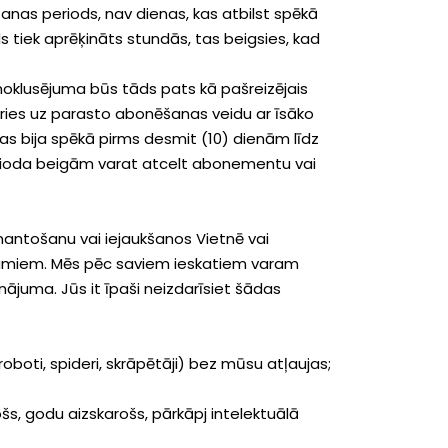
nas periods, nav dienas, kas atbilst spēkā
iek aprēķināts stundās, tas beigsies, kad
noklusējuma būs tāds pats kā pašreizējais
ries uz parasto abonēšanas veidu ar īsāko
s bija spēkā pirms desmit (10) dienām līdz
erioda beigām varat atcelt abonementu vai
zmantošanu vai iejaukšanos Vietnē vai
ikumiem. Mēs pēc saviem ieskatiem varam
nājuma. Jūs it īpaši neizdarīsiet šādas
roboti, spideri, skrāpētāji) bez mūsu atļaujas;
jošs, godu aizskarošs, pārkāpj intelektuālā