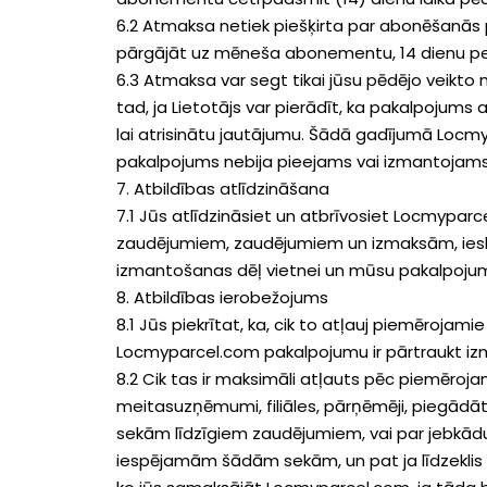
6.2 Atmaksa netiek piešķirta par abonēšanās 
pārgājāt uz mēneša abonementu, 14 dienu per
6.3 Atmaksa var segt tikai jūsu pēdējo veikto 
tad, ja Lietotājs var pierādīt, ka pakalpojum
lai atrisinātu jautājumu. Šādā gadījumā Loc
pakalpojums nebija pieejams vai izmantojams
7. Atbildības atlīdzināšana
7.1 Jūs atlīdzināsiet un atbrīvosiet Locmypar
zaudējumiem, zaudējumiem un izmaksām, ieskai
izmantošanas dēļ vietnei un mūsu pakalpojumi
8. Atbildības ierobežojums
8.1 Jūs piekrītat, ka, cik to atļauj piemērojam
Locmyparcel.com pakalpojumu ir pārtraukt i
8.2 Cik tas ir maksimāli atļauts pēc piemēroja
meitasuzņēmumi, filiāles, pārņēmēji, piegādā
sekām līdzīgiem zaudējumiem, vai par jebkādu
iespējamām šādām sekām, un pat ja līdzeklis