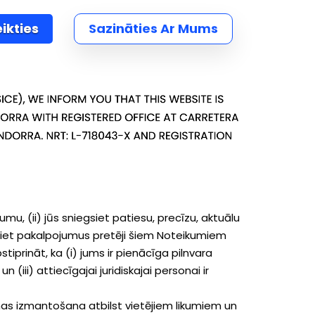
eikties
Sazināties Ar Mums
umu, (ii) jūs sniegsiet patiesu, precīzu, aktuālu
etosiet pakalpojumus pretēji šiem Noteikumiem
prināt, ka (i) jums ir pienācīga pilnvara
(iii) attiecīgajai juridiskajai personai ir
rmas izmantošana atbilst vietējiem likumiem un