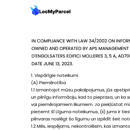
1. Vispārīgie noteikumi
(A) Piemērotība
1.1 Izmantojot mūsu pakalpojumus, jūs apstiprinā
un pilnīgu informāciju, kad to pieprasa, un ka
vai piemērojamiem likumiem. Ja piekļūstat mūs
pieņemt šī Līguma noteikumus, (ii) jums ir tiesī
pilnvaras noslēgt šo līgumu un izpildīt šeit not
1.2 Mēs, iespējams, nekontrolēsim, kas izmanto