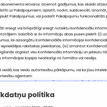
bonementa ietvaros. Izņemot gadījumus, kas skaidri atļauti
lstīti uz Pakalpojumiem; izplatīt, nodot, sublicencēt, iznomā
jaukt Pakalpojumus; vai padarīt Pakalpojumu funkcionalitāti 
cināti sniegt vai brīvprātīgi sniegt noteiktu konfidenciālu i
etotājiem. Saistībā ar šo informāciju abas puses piekrīt (i) uz
kumus, lai aizsargātu Konfidenciālās informācijas konfidencialit
priekšējas rakstiskas piekrišanas, (iv) izmantot Konfidenciā
gšanās atgriezt visu Konfidenciālo informāciju un jebkuru tās 
s informācijas kopijas neatkarīgi no formāta vai nesēja.
ā veidā, kas veido autortiesību pārkāpumu, vai ka jūsu intele
ortiesību aģentam:
rs no personas, kas pilnvarota rīkoties autortiesību īpašnieka
īkdatņu politika
intelektuālā īpašuma objektu, par kuru jūs apgalvojat, ka tas 
materiāls;
pasta adrese;