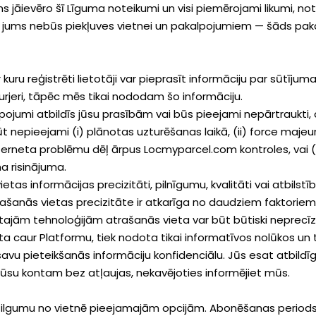
jāievēro šī Līguma noteikumi un visi piemērojami likumi, not
, jums nebūs piekļuves vietnei un pakalpojumiem — šāds paka
uru reģistrēti lietotāji var pieprasīt informāciju par sūtīju
urjeri, tāpēc mēs tikai nododam šo informāciju.
pojumi atbildīs jūsu prasībām vai būs pieejami nepārtraukti
 nepieejami (i) plānotas uzturēšanas laikā, (ii) force majeure
nterneta problēmu dēļ ārpus Locmyparcel.com kontroles, vai (
a risinājuma.
tas informācijas precizitāti, pilnīgumu, kvalitāti vai atbilst
ašanās vietas precizitāte ir atkarīga no daudziem faktoriem,
tajām tehnoloģijām atrašanās vieta var būt būtiski neprecī
ta caur Platformu, tiek nodota tikai informatīvos nolūkos un 
 savu pieteikšanās informāciju konfidenciālu. Jūs esat atbildīg
s jūsu kontam bez atļaujas, nekavējoties informējiet mūs.
oda ilgumu no vietnē pieejamajām opcijām. Abonēšanas perio