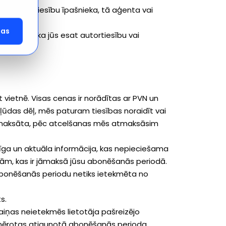
ts autortiesību īpašnieka, tā aģenta vai
das
ecīza un ka jūs esat autortiesību vai
 vietnē. Visas cenas ir norādītas ar PVN un
ūdas dēļ, mēs paturam tiesības noraidīt vai
 samaksāta, pēc atcelšanas mēs atmaksāsim
erīga un aktuāla informācija, kas nepieciešama
sām, kas ir jāmaksā jūsu abonēšanās periodā.
 abonēšanās periodu netiks ietekmēta no
s.
maiņas neietekmēs lietotāja pašreizējo
emērotas atjaunotā abonēšanās perioda