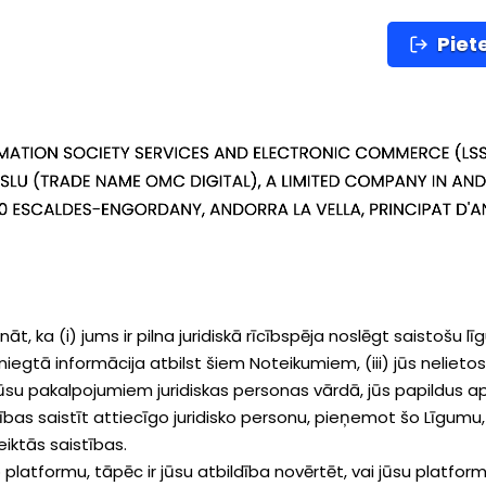
Piet
t, ka (i) jums ir pilna juridiskā rīcībspēja noslēgt saistošu līg
 sniegtā informācija atbilst šiem Noteikumiem, (iii) jūs neli
u pakalpojumiem juridiskas personas vārdā, jūs papildus apsti
bas saistīt attiecīgo juridisko personu, pieņemot šo Līgumu, un 
eiktās saistības.
 platformu, tāpēc ir jūsu atbildība novērtēt, vai jūsu platfo