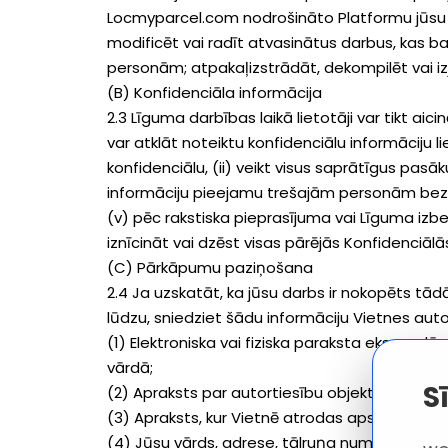
Locmyparcel.com nodrošināto Platformu jūsu a
modificēt vai radīt atvasinātus darbus, kas ba
personām; atpakaļizstrādāt, dekompilēt vai iz
(B) Konfidenciāla informācija
2.3 Līguma darbības laikā lietotāji var tikt ai
var atklāt noteiktu konfidenciālu informāciju li
konfidenciālu, (ii) veikt visus saprātīgus pasā
informāciju pieejamu trešajām personām bez ie
(v) pēc rakstiska pieprasījuma vai Līguma izbei
iznīcināt vai dzēst visas pārējās Konfidenciālā
(C) Pārkāpumu paziņošana
2.4 Ja uzskatāt, ka jūsu darbs ir nokopēts tād
lūdzu, sniedziet šādu informāciju Vietnes aut
(1) Elektroniska vai fiziska paraksta eksemplā
vārdā;
S
(2) Apraksts par autortiesību objektu vai citu 
(3) Apraksts, kur Vietnē atrodas apstrīdētais 
(4) Jūsu vārds, adrese, tālruņa numurs un e-