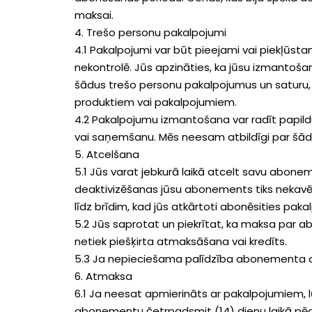
maksai.
4. Trešo personu pakalpojumi
4.1 Pakalpojumi var būt pieejami vai piekļūst
nekontrolē. Jūs apzināties, ka jūsu izmantoša
šādus trešo personu pakalpojumus un saturu
produktiem vai pakalpojumiem.
4.2 Pakalpojumu izmantošana var radīt papild
vai saņemšanu. Mēs neesam atbildīgi par šādā
5. Atcelšana
5.1 Jūs varat jebkurā laikā atcelt savu abone
deaktivizēšanas jūsu abonements tiks nekavē
līdz brīdim, kad jūs atkārtoti abonēsities p
5.2 Jūs saprotat un piekrītat, ka maksa par
netiek piešķirta atmaksāšana vai kredīts.
5.3 Ja nepieciešama palīdzība abonementa a
6. Atmaksa
6.1 Ja neesat apmierināts ar pakalpojumiem, 
abonementu četrpadsmit (14) dienu laikā pē