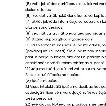
(5) veikt jebkādas darbības, kas uzliek vai va
skaidri atļauts;
(6) izveidot vairāk nekā vienu kontu vai koplie
(7) atklāt jebkādu informāciju vai saturu, uz k
citu personu tiesības;
(8) veicināt vai aicināt piedalīties piramīdas
(9) Saziņa: support@locmyparcel.com
1.11 Ja sniedzat mums savu e-pasta adresi, mē
(pakalpojumu e-pasti). Šie e-pasti nav “nepie
pastus par jaunumiem, akcijām un īpašiem pie
atteikšanās norādījumiem reklāmas e-pastā.
1.12 Ja jums ir kādi jautājumi vai ieteikumi, 
2. Intelektuālā īpašuma tiesības
(A) Īpašumtiesības
2.1 Visas intelektuālā īpašuma tiesības, kas s
attiecīgām licencēm vai atļaujām. Nekas šajā 
trešai personai.
2.2 Ievērojot šo Noteikumu prasības, mēs pieš