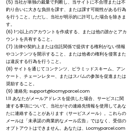
(5) 当社が単独の裁量で判断し、当サイトに不合理または不
釣り合いに大きな負担を課す、または課す可能性がある行為
を行うこと。ただし、当社が明示的に許可した場合を除きま
す。
(6) 1つ以上のアカウントを作成する、または他の誰かとアカ
ウントを共有すること。
(7) 法律や契約上または信託関係で提供する権利がない情報
やコンテンツを開示すること、または他者の権利を侵害また
は違反する行為を行うこと。
(8) サイトを通じてコンテンツ、ピラミッドスキーム、アン
ケート、チェーンレター、またはスパムの参加を促進または
奨励すること。
(9) 連絡先: support@locmyparcel.com
1.11 あなたがメールアドレスを提供した場合、サービスに関
連する事項について、当社がその連絡先情報を使用してあな
たに連絡することがあります（サービスメール）。これらの
メールは「未承諾の商業的なメール広告」ではなく、受信の
オプトアウトはできません。あなたは、Locmyparcel.com