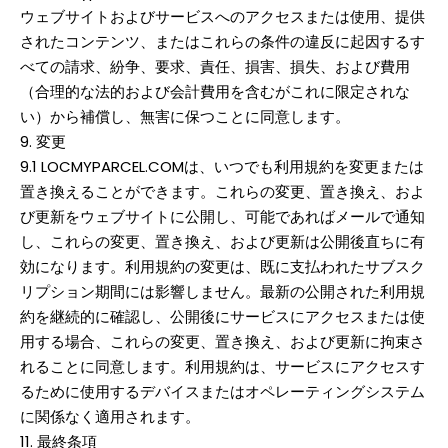
ウェブサイトおよびサービスへのアクセスまたは使用、提供
されたコンテンツ、またはこれらの条件の違反に起因するす
べての請求、紛争、要求、責任、損害、損失、および費用
（合理的な法的および会計費用を含むがこれに限定されな
い）から補償し、無害に保つことに同意します。
9. 変更
9.1 LOCMYPARCEL.COMは、いつでも利用規約を変更または
置き換えることができます。これらの変更、置き換え、およ
び更新をウェブサイトに公開し、可能であればメールで通知
し、これらの変更、置き換え、および更新は公開後直ちに有
効になります。利用規約の変更は、既に支払われたサブスク
リプション期間には影響しません。最新の公開された利用規
約を継続的に確認し、公開後にサービスにアクセスまたは使
用する場合、これらの変更、置き換え、および更新に拘束さ
れることに同意します。利用規約は、サービスにアクセスす
るために使用するデバイスまたはオペレーティングシステム
に関係なく適用されます。
11. 最終条項