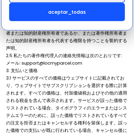
ス。
(5) 争われている使用が著作権所有者、その代理人、または
aceptar_todas
法律によって許可されていないことを誓約する声明。
(6) 通知に含まれる情報が正確であり、あなたが著作権所有
者または知的財産権所有者であるか、または著作権所有者ま
たは知的財産権所有者を代表する権限を持つことを誓約する
声明。
2.5 私たちの著作権代理人の連絡先情報は次のとおりです:
メール: support@locmyparcel.com
3. 支払いと価格
3.1 サービスのすべての価格はウェブサイトに記載されてお
り、ウェブサイトでサブスクリプションを選択する際に計算
されます。すべての価格は、付加価値税およびその他の適用
される税金を含んで表示されます。サービスが誤った価格で
リストされている場合、タイポグラフィのエラーまたはシス
テムエラーのために、誤った価格でリストされているすべて
の注文を拒否またはキャンセルする権利を留保します。誤っ
た価格での支払いが既に行われている場合、キャンセル後に