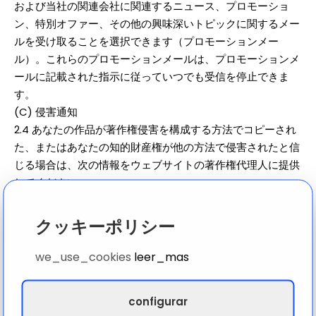
および当社の関連会社に関連するニュース、プロモーショ
ン、特別オファー、その他の興味深いトピックに関するメー
ルを受け取ることを選択できます（プロモーションメー
ル）。これらのプロモーションメールは、プロモーションメ
ールに記載された指示に従っていつでも受信を停止できま
す。
(C) 侵害通知
2.4 あなたの作品が著作権侵害を構成する方法でコピーされ
た、またはあなたの知的財産権が他の方法で侵害されたと信
じる場合は、次の情報をウェブサイトの著作権代理人に提供
してください:
(1) 著作権所有者またはその他の知的財産権所有者を代表す
る権限を持つ人物の電子署名または物理署名。
クッキーポリシー
(2) 侵害されたと主張する著作権で保護された作品またはそ
の他の知的財産の説明。
we_use_cookies
leer_mas
(3) 侵害していると主張する素材の説明と、そのウェブサイ
ト上の場所。
configurar
(4) あなたの名前、住所、電話番号、およびメールアドレ