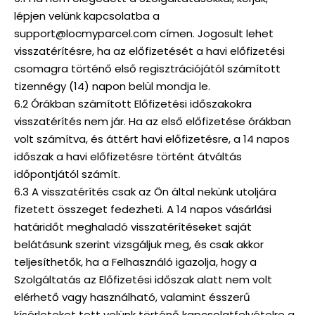
lépjen velünk kapcsolatba a
support@locmyparcel.com címen. Jogosult lehet
visszatérítésre, ha az előfizetését a havi előfizetési
csomagra történő első regisztrációjától számított
tizennégy (14) napon belül mondja le.
6.2 Órákban számított Előfizetési időszakokra
visszatérítés nem jár. Ha az első előfizetése órákban
volt számítva, és áttért havi előfizetésre, a 14 napos
időszak a havi előfizetésre történt átváltás
időpontjától számít.
6.3 A visszatérítés csak az Ön által nekünk utoljára
fizetett összeget fedezheti. A 14 napos vásárlási
határidőt meghaladó visszatérítéseket saját
belátásunk szerint vizsgáljuk meg, és csak akkor
teljesíthetők, ha a Felhasználó igazolja, hogy a
Szolgáltatás az Előfizetési időszak alatt nem volt
elérhető vagy használható, valamint ésszerű
kísérleteket tett velünk történő kapcsolatfelvételre a