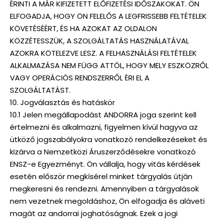
ÉRINTI A MÁR KIFIZETETT ELŐFIZETÉSI IDŐSZAKOKAT. ÖN
ELFOGADJA, HOGY ÖN FELELŐS A LEGFRISSEBB FELTÉTELEK
KÖVETÉSÉÉRT, ÉS HA AZOKAT AZ OLDALON
KÖZZÉTESSZÜK, A SZOLGÁLTATÁS HASZNÁLATÁVAL
AZOKRA KÖTELEZVE LESZ. A FELHASZNÁLÁSI FELTÉTELEK
ALKALMAZÁSA NEM FÜGG ATTÓL, HOGY MELY ESZKÖZRŐL
VAGY OPERÁCIÓS RENDSZERRŐL ÉRI EL A
SZOLGÁLTATÁST.
10. Jogválasztás és hatáskör
10.1 Jelen megállapodást ANDORRA joga szerint kell
értelmezni és alkalmazni, figyelmen kívül hagyva az
ütköző jogszabályokra vonatkozó rendelkezéseket és
kizárva a Nemzetközi Áruszerződésekre vonatkozó
ENSZ-e Egyezményt. Ön vállalja, hogy vitás kérdések
esetén először megkísérel minket tárgyalás útján
megkeresni és rendezni. Amennyiben a tárgyalások
nem vezetnek megoldáshoz, Ön elfogadja és aláveti
magát az andorrai joghatóságnak. Ezek a jogi