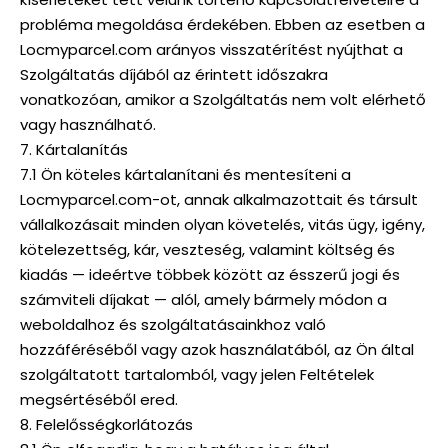
probléma megoldása érdekében. Ebben az esetben a
Locmyparcel.com arányos visszatérítést nyújthat a
Szolgáltatás díjából az érintett időszakra
vonatkozóan, amikor a Szolgáltatás nem volt elérhető
vagy használható.
7. Kártalanítás
7.1 Ön köteles kártalanítani és mentesíteni a
Locmyparcel.com-ot, annak alkalmazottait és társult
vállalkozásait minden olyan követelés, vitás ügy, igény,
kötelezettség, kár, veszteség, valamint költség és
kiadás — ideértve többek között az ésszerű jogi és
számviteli díjakat — alól, amely bármely módon a
weboldalhoz és szolgáltatásainkhoz való
hozzáféréséből vagy azok használatából, az Ön által
szolgáltatott tartalomból, vagy jelen Feltételek
megsértéséből ered.
8. Felelősségkorlátozás