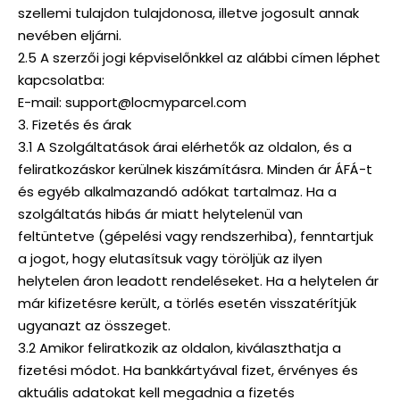
szellemi tulajdon tulajdonosa, illetve jogosult annak
nevében eljárni.
2.5 A szerzői jogi képviselőnkkel az alábbi címen léphet
kapcsolatba:
E-mail: support@locmyparcel.com
3. Fizetés és árak
3.1 A Szolgáltatások árai elérhetők az oldalon, és a
feliratkozáskor kerülnek kiszámításra. Minden ár ÁFÁ-t
és egyéb alkalmazandó adókat tartalmaz. Ha a
szolgáltatás hibás ár miatt helytelenül van
feltüntetve (gépelési vagy rendszerhiba), fenntartjuk
a jogot, hogy elutasítsuk vagy töröljük az ilyen
helytelen áron leadott rendeléseket. Ha a helytelen ár
már kifizetésre került, a törlés esetén visszatérítjük
ugyanazt az összeget.
3.2 Amikor feliratkozik az oldalon, kiválaszthatja a
fizetési módot. Ha bankkártyával fizet, érvényes és
aktuális adatokat kell megadnia a fizetés