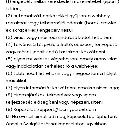
(1) engedély nélküli kereskedelmi üzeneteket (spam)
küldeni;
(2) automatizált eszközökkel gyűjteni a webhely
tartalmát vagy felhasználói adatait (botok, crawler-
ek, scraper-ek) engedély nélkül;
(3) vírust vagy más rosszindulatú kódot feltölteni;
(4) törvénysértő, gyűlöletkeltő, obszcén, fenyegető
vagy mások jogait sértő tartalmat közzétenni;
(5) olyan műveletet végrehajtani, amely aránytalan
vagy indokolatlan terhelést ró a webhelyre;
(6) több fiókot létrehozni vagy megosztani a fiókját
másokkal;
(7) olyan információt közzétenni, amelyre nincs joga;
(8) piramisjátékok, felmérések vagy spam
terjesztését elősegíteni vagy népszerűsíteni.
(9) Kapcsolat: support@locmyparcel.com
1.11 Ha e-mail címet ad meg, kapcsolatba léphetünk
Önnel a Szolgáltatással kapcsolatos ügyekben