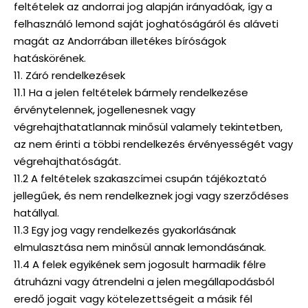
feltételek az andorrai jog alapján irányadóak, így a
felhasználó lemond saját joghatóságáról és aláveti
magát az Andorrában illetékes bíróságok
hatáskörének.
11. Záró rendelkezések
11.1 Ha a jelen feltételek bármely rendelkezése
érvénytelennek, jogellenesnek vagy
végrehajthatatlannak minősül valamely tekintetben,
az nem érinti a többi rendelkezés érvényességét vagy
végrehajthatóságát.
11.2 A feltételek szakaszcímei csupán tájékoztató
jellegűek, és nem rendelkeznek jogi vagy szerződéses
hatállyal.
11.3 Egy jog vagy rendelkezés gyakorlásának
elmulasztása nem minősül annak lemondásának.
11.4 A felek egyikének sem jogosult harmadik félre
átruházni vagy átrendelni a jelen megállapodásból
eredő jogait vagy kötelezettségeit a másik fél