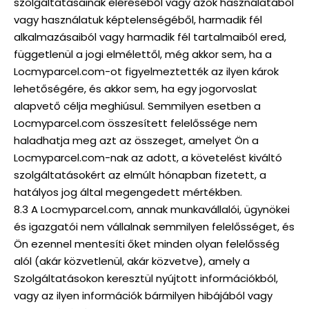
szolgáltatásainak eléréséből vagy azok használatából
vagy használatuk képtelenségéből, harmadik fél
alkalmazásaiból vagy harmadik fél tartalmaiból ered,
függetlenül a jogi elmélettől, még akkor sem, ha a
Locmyparcel.com-ot figyelmeztették az ilyen károk
lehetőségére, és akkor sem, ha egy jogorvoslat
alapvető célja meghiúsul. Semmilyen esetben a
Locmyparcel.com összesített felelőssége nem
haladhatja meg azt az összeget, amelyet Ön a
Locmyparcel.com-nak az adott, a követelést kiváltó
szolgáltatásokért az elmúlt hónapban fizetett, a
hatályos jog által megengedett mértékben.
8.3 A Locmyparcel.com, annak munkavállalói, ügynökei
és igazgatói nem vállalnak semmilyen felelősséget, és
Ön ezennel mentesíti őket minden olyan felelősség
alól (akár közvetlenül, akár közvetve), amely a
Szolgáltatásokon keresztül nyújtott információkból,
vagy az ilyen információk bármilyen hibájából vagy