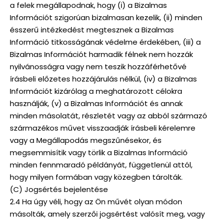
a felek megállapodnak, hogy (i) a Bizalmas
Információt szigorúan bizalmasan kezelik, (ii) minden
ésszerű intézkedést megtesznek a Bizalmas
Információ titkosságának védelme érdekében, (iii) a
Bizalmas Információt harmadik félnek nem hozzák
nyilvánosságra vagy nem teszik hozzáférhetővé
írásbeli előzetes hozzájárulás nélkül, (iv) a Bizalmas
Információt kizárólag a meghatározott célokra
használják, (v) a Bizalmas Információt és annak
minden másolatát, részletét vagy az abból származó
származékos művet visszaadják írásbeli kérelemre
vagy a Megállapodás megszűnésekor, és
megsemmisítik vagy törlik a Bizalmas Információ
minden fennmaradó példányát, függetlenül attól,
hogy milyen formában vagy közegben tárolták.
(C) Jogsértés bejelentése
2.4 Ha úgy véli, hogy az Ön művét olyan módon
másolták, amely szerzői jogsértést valósít meg, vagy