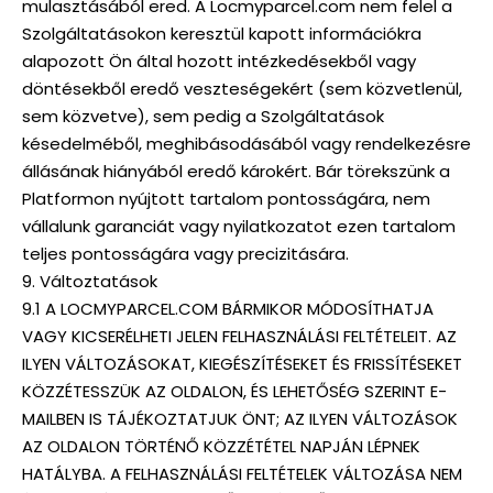
mulasztásából ered. A Locmyparcel.com nem felel a
Szolgáltatásokon keresztül kapott információkra
alapozott Ön által hozott intézkedésekből vagy
döntésekből eredő veszteségekért (sem közvetlenül,
sem közvetve), sem pedig a Szolgáltatások
késedelméből, meghibásodásából vagy rendelkezésre
állásának hiányából eredő károkért. Bár törekszünk a
Platformon nyújtott tartalom pontosságára, nem
vállalunk garanciát vagy nyilatkozatot ezen tartalom
teljes pontosságára vagy precizitására.
9. Változtatások
9.1 A LOCMYPARCEL.COM BÁRMIKOR MÓDOSÍTHATJA
VAGY KICSERÉLHETI JELEN FELHASZNÁLÁSI FELTÉTELEIT. AZ
ILYEN VÁLTOZÁSOKAT, KIEGÉSZÍTÉSEKET ÉS FRISSÍTÉSEKET
KÖZZÉTESSZÜK AZ OLDALON, ÉS LEHETŐSÉG SZERINT E-
MAILBEN IS TÁJÉKOZTATJUK ÖNT; AZ ILYEN VÁLTOZÁSOK
AZ OLDALON TÖRTÉNŐ KÖZZÉTÉTEL NAPJÁN LÉPNEK
HATÁLYBA. A FELHASZNÁLÁSI FELTÉTELEK VÁLTOZÁSA NEM