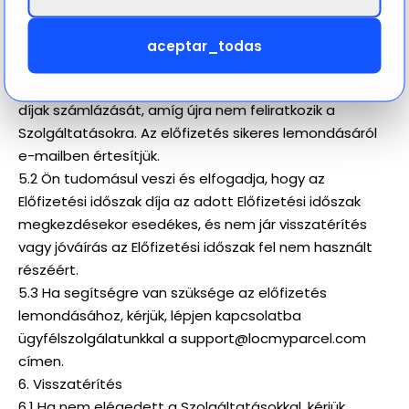
értesítés és büntetés nélkül, egyszerűen azzal, hogy
fiókját deaktiválja a fiókbeállításoknál. A deaktiválás
aceptar_todas
után előfizetése azonnal megszűnik. Amikor úgy dönt,
hogy lemondja előfizetését, leállítjuk a további havi
díjak számlázását, amíg újra nem feliratkozik a
Szolgáltatásokra. Az előfizetés sikeres lemondásáról
e-mailben értesítjük.
5.2 Ön tudomásul veszi és elfogadja, hogy az
Előfizetési időszak díja az adott Előfizetési időszak
megkezdésekor esedékes, és nem jár visszatérítés
vagy jóváírás az Előfizetési időszak fel nem használt
részéért.
5.3 Ha segítségre van szüksége az előfizetés
lemondásához, kérjük, lépjen kapcsolatba
ügyfélszolgálatunkkal a support@locmyparcel.com
címen.
6. Visszatérítés
6.1 Ha nem elégedett a Szolgáltatásokkal, kérjük,