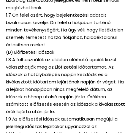
kizárólag tájékoztató jellegűek és nem tekintendők
megbízhatónak.
1.7 Ön felel azért, hogy bejelentkezési adatait
bizalmasan kezelje. Ön felel a fiókjában történő
minden tevékenységért. Ha úgy véli, hogy illetéktelen
személy férhetett hozzá fiókjához, haladéktalanul
értesítsen minket.
(D) Előfizetési időszak
1.8 A felhasználók az oldalon elérhető opciók közül
választhatják meg az Előfizetési időtartamot. Az
időszak a hatálybalépés napján kezdődik és a
kiválasztott időtartam lejártának napján ér véget. Ha
a lejárat hónapjában nincs megfelelő dátum, az
időszak a hónap utolsó napján jár le. Órákban
számított előfizetés esetén az időszak a kiválasztott
órák lejárta után jár le.
1.9 Az előfizetési időszak automatikusan megújul a
jelenlegi időszak lejártakor ugyanazzal az