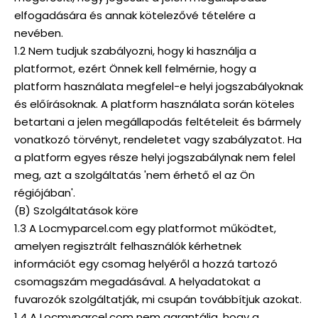
elfogadására és annak kötelezővé tételére a
nevében.
1.2 Nem tudjuk szabályozni, hogy ki használja a
platformot, ezért Önnek kell felmérnie, hogy a
platform használata megfelel-e helyi jogszabályoknak
és előírásoknak. A platform használata során köteles
betartani a jelen megállapodás feltételeit és bármely
vonatkozó törvényt, rendeletet vagy szabályzatot. Ha
a platform egyes része helyi jogszabálynak nem felel
meg, azt a szolgáltatás 'nem érhető el az Ön
régiójában'.
(B) Szolgáltatások köre
1.3 A Locmyparcel.com egy platformot működtet,
amelyen regisztrált felhasználók kérhetnek
információt egy csomag helyéről a hozzá tartozó
csomagszám megadásával. A helyadatokat a
fuvarozók szolgáltatják, mi csupán továbbítjuk azokat.
1.4 A Locmyparcel.com nem garantálja, hogy a