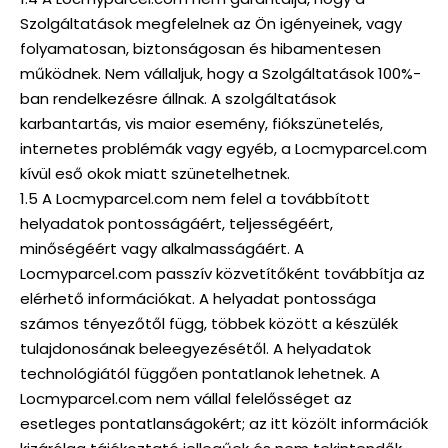
Szolgáltatások megfelelnek az Ön igényeinek, vagy
folyamatosan, biztonságosan és hibamentesen
működnek. Nem vállaljuk, hogy a Szolgáltatások 100%-
ban rendelkezésre állnak. A szolgáltatások
karbantartás, vis maior esemény, fiókszünetelés,
internetes problémák vagy egyéb, a Locmyparcel.com
kívül eső okok miatt szünetelhetnek.
1.5 A Locmyparcel.com nem felel a továbbított
helyadatok pontosságáért, teljességéért,
minőségéért vagy alkalmasságáért. A
Locmyparcel.com passzív közvetítőként továbbítja az
elérhető információkat. A helyadat pontossága
számos tényezőtől függ, többek között a készülék
tulajdonosának beleegyezésétől. A helyadatok
technológiától függően pontatlanok lehetnek. A
Locmyparcel.com nem vállal felelősséget az
esetleges pontatlanságokért; az itt közölt információk