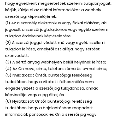
hogy egyébként megsértették szellemi tulajdonjogait,
kérjük, küldje el az alábbi információkat a webhely
szerzői jogi képviselőjének:
(1) Az a személy elektronikus vagy fizikai aláírása, aki
jogosult a szerzői jogtulajdonos vagy egyéb szellemi
tulajdon érdekeinek képviseletére;
(2) A szerzői joggal védett mű vagy egyéb szellemi
tulajdon leírása, amelyről azt állítja, hogy sértést
szenvedett;
(3) A sértő anyag webhelyen belüli helyének leírása;
(4) Az Ön neve, címe, telefonszáma és e-mail címe;
(5) Nyilatkozat Öntől, büntetőjogi felelősség
tudatában, hogy a vitatott felhasználás nem
engedélyezett a szerzői jog tulajdonosa, annak
képviselője vagy a jog által; és
(6) Nyilatkozat Öntől, büntetőjogi felelősség
tudatában, hogy a bejelentésben megadott
információk pontosak, és Ön a szerzői jog vagy