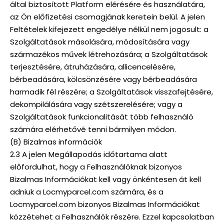
által biztosított Platform elérésére és használatára,
az Ön előfizetési csomagjának keretein belül. A jelen
Feltételek kifejezett engedélye nélkül nem jogosult: a
Szolgáltatások másolására, módosítására vagy
származékos művek létrehozására; a Szolgáltatások
terjesztésére, átruházására, allicencelésére,
bérbeadására, kölcsönzésére vagy bérbeadására
harmadik fél részére; a Szolgáltatások visszafejtésére,
dekompilálására vagy szétszerelésére; vagy a
Szolgáltatások funkcionalitását több felhasználó
számára elérhetővé tenni bármilyen módon.
(B) Bizalmas információk
2.3 A jelen Megállapodás időtartama alatt
előfordulhat, hogy a Felhasználóknak bizonyos
Bizalmas Információkat kell vagy önkéntesen át kell
adniuk a Locmyparcel.com számára, és a
Locmyparcel.com bizonyos Bizalmas Információkat
közzétehet a Felhasználók részére. Ezzel kapcsolatban