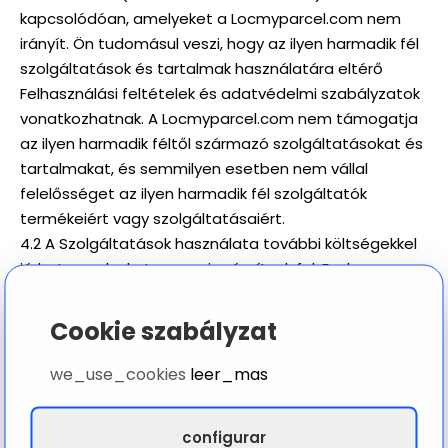
kapcsolódóan, amelyeket a Locmyparcel.com nem
irányít. Ön tudomásul veszi, hogy az ilyen harmadik fél
szolgáltatások és tartalmak használatára eltérő
Felhasználási feltételek és adatvédelmi szabályzatok
vonatkozhatnak. A Locmyparcel.com nem támogatja
az ilyen harmadik féltől származó szolgáltatásokat és
tartalmakat, és semmilyen esetben nem vállal
felelősséget az ilyen harmadik fél szolgáltatók
termékeiért vagy szolgáltatásaiért.
4.2 A Szolgáltatások használata további költségekkel
járhat, amelyeket nem mi számítunk fel. Ezek a
költségek tartalmazhatják a szolgáltatójától (például
mobilszolgáltató) származó SMS küldéséért vagy
Cookie szabályzat
fogadásáért felszámított díjakat. Nem vállalunk
felelősséget az ilyen költségekért, és Ön megérti és
we_use_cookies
leer_mas
elfogadja, hogy ezeket a költségeket viseli.
5. Lemondás
configurar
5.1 Bármikor lemondhatja előfizetését előzetes