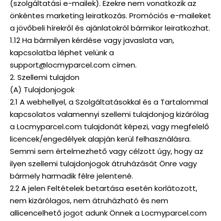
(szolgáltatási e-mailek). Ezekre nem vonatkozik az
önkéntes marketing leiratkozás. Promóciós e-maileket
a jövőbeli hírekről és ajánlatokról bármikor leiratkozhat.
1.12 Ha bármilyen kérdése vagy javaslata van,
kapcsolatba léphet velünk a
support@locmyparcel.com címen.
2. Szellemi tulajdon
(A) Tulajdonjogok
2.1 A webhellyel, a Szolgáltatásokkal és a Tartalommal
kapcsolatos valamennyi szellemi tulajdonjog kizárólag
a Locmyparcel.com tulajdonát képezi, vagy megfelelő
licencek/engedélyek alapján kerül felhasználásra.
Semmi sem értelmezhető vagy célzott úgy, hogy az
ilyen szellemi tulajdonjogok átruházását Önre vagy
bármely harmadik félre jelentené.
2.2 A jelen Feltételek betartása esetén korlátozott,
nem kizárólagos, nem átruházható és nem
allicencelhető jogot adunk Önnek a Locmyparcel.com