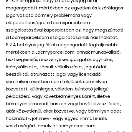
8.1 Ön elfogadja, hogy a hatályos jog által
megengedett mértékben az egyetlen és kizárólagos
jogorvoslata bármely problémára vagy
elégedetlenségre a Locmyparcel.com
szolgáltatásával kapcsolatban az, hogy megszünteti
a Locmyparcel.com szolgáltatásainak használatát.
8.2 A hatályos jog által megengedett legteljesebb
mértékben a Locmyparcel.com, annak munkavállalói,
tisztségviselői, részvényesei, igazgatói, ügynökei,
leányvállalatai, társult vállalkozásai, jogutódai,
beszállítói, átruházott jogai vagy licencadói
semmilyen esetben nem felelősek semmilyen
közvetett, különleges, véletlen, büntető jellegű,
példaszerű vagy következményes kárért, illetve
bármilyen elmaradt haszon vagy bevételvesztésért,
akár közvetlenül, akár közvetve, vagy bármilyen adat-,
használat-, jóhírnév- vagy egyéb immateriális
veszteségért, amely a Locmyparcel.com