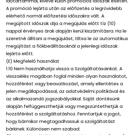
időtartammal, kivéve külön promóciós időszak esetén.
A promóció lejárta után az előfizetés a legrövidebb
elérhető normál előfizetési időszakra vált. A
megújított időszak díja a megújulás előtt tíz (10)
nappal érvényes árak alapján kerül kiszámításra. Ha le
szeretné állítani a megújulást, tiltsa le az automatikus
megújítást a fiókbeállításoknál a jelenlegi időszak
lejárta előtt.
(E) Megfelelő használat
1.10 Nem használhatja vissza a Szolgáltatásainkat. A
visszaélés magában foglal minden olyan használatot,
hozzáférést vagy beavatkozást, amely ellentétes a
jelen megállapodással, az adatvédelmi politikával és
az alkalmazandó jogszabályokkal. Saját döntésünk
alapján felfüggeszthetjük vagy megszüntethetjük a
hozzáférést a szolgáltatáshoz. Fenntartjuk a jogot,
hogy bármikor megtagadhassuk a szolgáltatást
bárkinek. Különösen nem szabad: