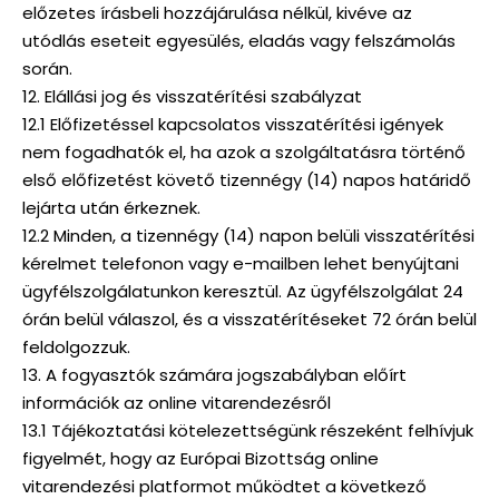
előzetes írásbeli hozzájárulása nélkül, kivéve az
utódlás eseteit egyesülés, eladás vagy felszámolás
során.
12. Elállási jog és visszatérítési szabályzat
12.1 Előfizetéssel kapcsolatos visszatérítési igények
nem fogadhatók el, ha azok a szolgáltatásra történő
első előfizetést követő tizennégy (14) napos határidő
lejárta után érkeznek.
12.2 Minden, a tizennégy (14) napon belüli visszatérítési
kérelmet telefonon vagy e-mailben lehet benyújtani
ügyfélszolgálatunkon keresztül. Az ügyfélszolgálat 24
órán belül válaszol, és a visszatérítéseket 72 órán belül
feldolgozzuk.
13. A fogyasztók számára jogszabályban előírt
információk az online vitarendezésről
13.1 Tájékoztatási kötelezettségünk részeként felhívjuk
figyelmét, hogy az Európai Bizottság online
vitarendezési platformot működtet a következő