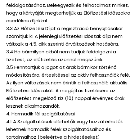
feldolgozásához. Beleegyezik és felhatalmaz minket,
hogy a kártyáját megterheljük az Előfizetési Időszakra
esedékes díjakkal.
3.3 Az Előfizetési Díjat a regisztráció benyújtásakor
számítjuk ki. A jelenlegi Előfizetési Időszak díja nem
változik a 4.5. cikk szerinti árváltozások hatására.
3.4 Ha bármilyen okból nem tudjuk feldolgozni a
fizetést, az előfizetés azonnal megszűnik.
3.5 Fenntartjuk a jogot az árak bármikor történő
módosítására, értesítéssel az aktív felhasználók felé.
Az ilyen változások nem érintik a felhasználó aktuális
Előfizetési Időszakát. A megújítás fizetésére az
előfizetést megelőző tíz (10) nappal érvényes árak
lesznek alkalmazandók.
4. Harmadik fél szolgáltatásai
4.1 A Szolgáltatások elérhetők vagy hozzáférhetők
lehetnek harmadik felek szolgáltatásaihoz és
tartalmaihoz (beleértve a hirdetéseket)